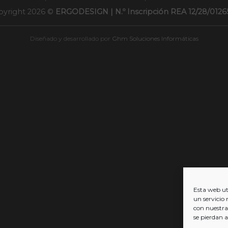
pyright 2026 ©
ERGODESIGN | N.º Inscripción REA 12/28/012
Diseñado y desarrollado por
Ghm Soluciones Informáticas
Esta web uti
un servicio 
con nuestra
se pierdan 