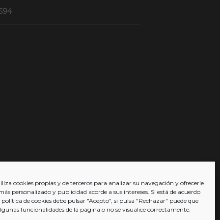
6594
liza cookies propias y de terceros para analizar su navegación y ofrecerle
más personalizado y publicidad acorde a sus intereses. Si está de acuerdo
 política de cookies debe pulsar "Acepto", si pulsa "Rechazar" puede que
algunas funcionalidades de la página o no se visualice correctamente.