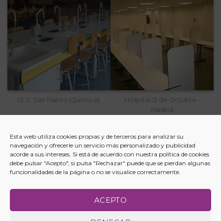
I.E.S. San Mateo (Química).
Hospital 12 de Octubre -
Madrid
Esta web utiliza cookies propias y de terceros para analizar su
navegación y ofrecerle un servicio más personalizado y publicidad
acorde a sus intereses. Si está de acuerdo con nuestra política de cookies
debe pulsar "Acepto", si pulsa "Rechazar" puede que se pierdan algunas
funcionalidades de la página o no se visualice correctamente.
ACEPTO
AVISO LEGAL |
POLÍTICA DE PRIVACIDAD |