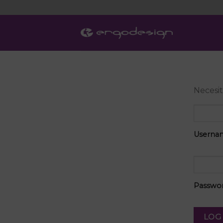
Skip
to
content
Necesit
Userna
Passwo