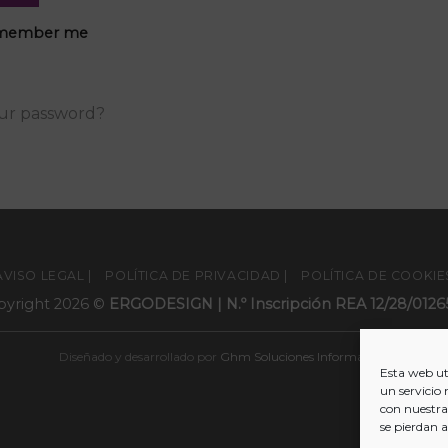
member me
our password?
AVISO LEGAL |
POLÍTICA DE PRIVACIDAD |
POLÍTICA DE COOKIE
pyright 2026 ©
ERGODESIGN | N.º Inscripción REA 12/28/012
Diseñado y desarrollado por
Ghm Soluciones Informáticas
Esta web uti
un servicio 
con nuestra
se pierdan 