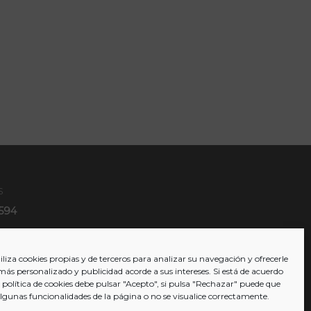
S
6594
liza cookies propias y de terceros para analizar su navegación y ofrecerle
más personalizado y publicidad acorde a sus intereses. Si está de acuerdo
 política de cookies debe pulsar "Acepto", si pulsa "Rechazar" puede que
algunas funcionalidades de la página o no se visualice correctamente.