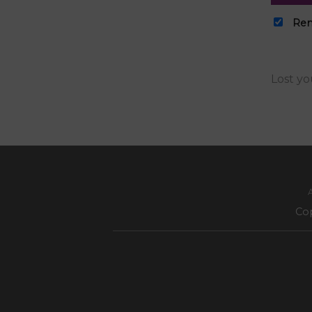
Re
Lost y
Co